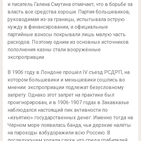
и писатель Галина Смутина отмечает, что в борьбе за
власть все средства хороши. Партия большевиков,
руководимая из-за границы, испытывала острую
нужду в финансировании, и официальные
партийные взносы покрывали лишь малую часть
расходов. Поэтому одним из основных источников
пополнения казны стали вооружённые
экспроприации .
В 1906 году в Лондоне прошёл IV съезд РСДРП, на
котором большевики и меньшевики сошлись во
мнении: экспроприации подлежат безусловному
запрету. Однако этот запрет на практике был
проигнорирован, и в 1906-1907 годах в Закавказье
наблюдался настоящий пик активности по
«изъятию» государственных денег. Именно тогда на
Чёрном море появилась банда, чьи дерзкие налёты
на пароходы взбудоражили всю Россию. В
последующем ходили слухи, что среди грабителей