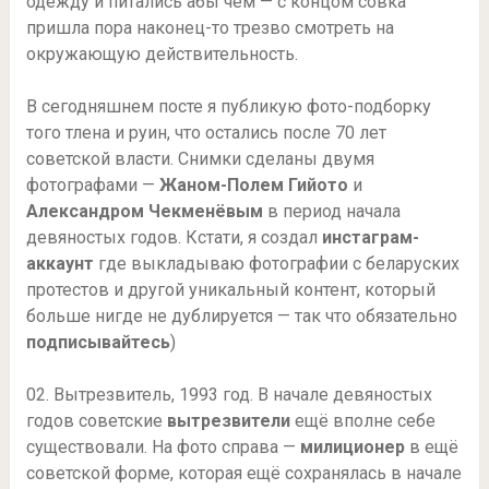
одежду и питались абы чем — с концом совка
пришла пора наконец-то трезво смотреть на
окружающую действительность.
В сегодняшнем посте я публикую фото-подборку
того тлена и руин, что остались после 70 лет
советской власти. Снимки сделаны двумя
фотографами —
Жаном-Полем Гийото
и
Александром Чекменёвым
в период начала
девяностых годов. Кстати, я создал
инстаграм-
аккаунт
где выкладываю фотографии с беларуских
протестов и другой уникальный контент, который
больше нигде не дублируется — так что обязательно
подписывайтесь
)
02. Вытрезвитель, 1993 год. В начале девяностых
годов советские
вытрезвители
ещё вполне себе
существовали. На фото справа —
милиционер
в ещё
советской форме, которая ещё сохранялась в начале