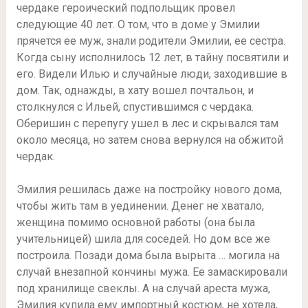
чердаке героический подпольщик провел
следующие 40 лет. О том, что в доме у Эмилии
прячется ее муж, знали родители Эмилии, ее сестра.
Когда сыну исполнилось 12 лет, в тайну посвятили и
его. Видели Илью и случайные люди, заходившие в
дом. Так, однажды, в хату вошел почтальон, и
столкнулся с Ильей, спустившимся с чердака.
Оберишин с перепугу ушел в лес и скрывался там
около месяца, но затем снова вернулся на обжитой
чердак.
Эмилия решилась даже на постройку нового дома,
чтобы жить там в уединении. Денег не хватало,
женщина помимо основной работы (она была
учительницей) шила для соседей. Но дом все же
построила. Позади дома была вырыта … могила на
случай внезапной кончины мужа. Ее замаскировали
под хранилище свеклы. А на случай ареста мужа,
Эмилия купила ему импортный костюм, не хотела,