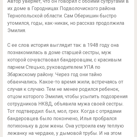
Автор уверяет, что он говорил с обоими супругами в
их доме в Городницах Подволочиского района
Тернопольской области. Сам Оберишин быстро
утомился, годы, как-никак, но рассказ продолжила
Эмилия.
С ее слов история выглядит так: в 1948 году она
познакомилась в доме старшей сестры, муж
которой сочувствовал бандеровцам, с красивым
парнем Стецько, руководителем УПА по
Збаржскому району. Через год они тайно
обвенчались. Какое-то время жили, встречаясь от
случая к случаю. Тем не менее родился ребенок,
отцом которого Эмилия, чтобы усыпить подозрения
сотрудников НКВД, объявила мужа своей сестры.
Тот подтвердил: был, мол, грех. Когда с отрядами
бандеровцев было покончено, Илья пробрался
потихоньку в дом жены. Она устроила ему теплую
лежанку на чердаке, у дымовой трубы. И на этом