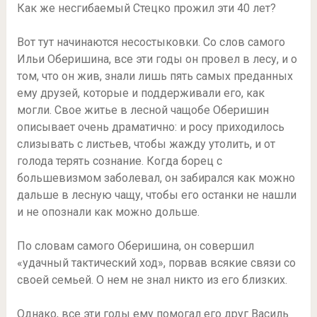
Как же несгибаемый Стецко прожил эти 40 лет?
Вот тут начинаются несостыковки. Со слов самого
Ильи Оберишина, все эти годы он провел в лесу, и о
том, что он жив, знали лишь пять самых преданных
ему друзей, которые и поддерживали его, как
могли. Свое житье в лесной чащобе Оберишин
описывает очень драматично: и росу приходилось
слизывать с листьев, чтобы жажду утолить, и от
голода терять сознание. Когда борец с
большевизмом заболевал, он забирался как можно
дальше в лесную чащу, чтобы его останки не нашли
и не опознали как можно дольше.
По словам самого Оберишина, он совершил
«удачный тактический ход», порвав всякие связи со
своей семьей. О нем не знал никто из его близких.
Однако, все эти годы ему помогал его друг Василь