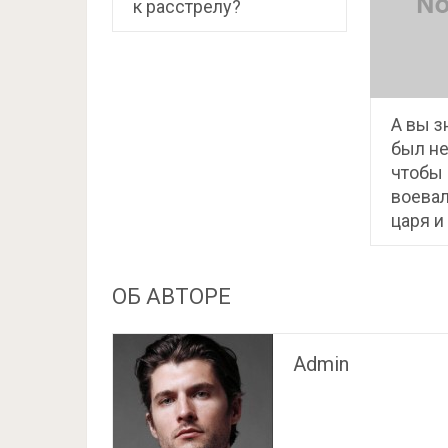
к расстрелу?
А вы з
был не
чтобы
воевал
царя и
ОБ АВТОРЕ
Admin