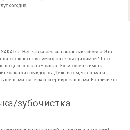
дут сегодня.
ЗАКАТок. Нет, это вовсе не советский забобон. Это
ли, сколько стоят импортные овощи зимой? То-то
е по цене крыла «Боинга». Если хочется иметь
те закатки помидоров. Дело в том, что томаты
 тушёными, так и законсервированными. В отличие от
чка/зубочистка
а смазалась до основания? Тогда мы идём к вам!