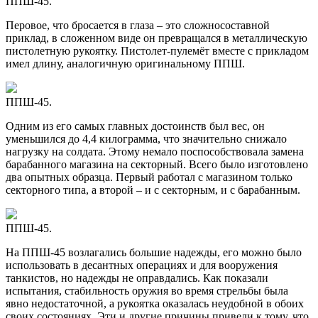
ППШ-45.
Перовое, что бросается в глаза – это сложносоставной
приклад, в сложенном виде он превращался в металлическую
пистолетную рукоятку. Пистолет-пулемёт вместе с прикладом
имел длину, аналогичную оригинальному ППШ.
ППШ-45.
Одним из его самых главных достоинств был вес, он
уменьшился до 4,4 килограмма, что значительно снижало
нагрузку на солдата. Этому немало поспособствовала замена
барабанного магазина на секторный. Всего было изготовлено
два опытных образца. Первый работал с магазином только
секторного типа, а второй – и с секторным, и с барабанным.
ППШ-45.
На ППШ-45 возлагались большие надежды, его можно было
использовать в десантных операциях и для вооружения
танкистов, но надежды не оправдались. Как показали
испытания, стабильность оружия во время стрельбы была
явно недостаточной, а рукоятка оказалась неудобной в обоих
своих состояниях. Эти и другие причины привели к тому, что