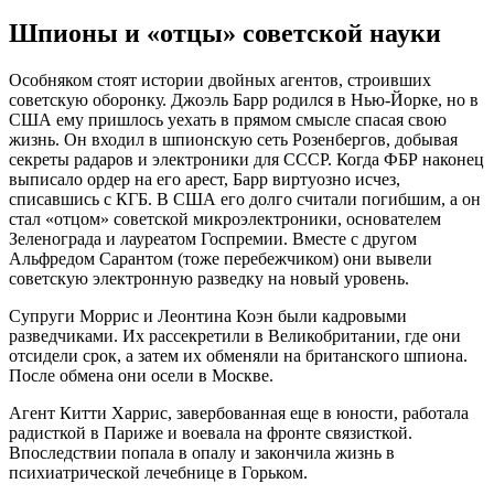
Шпионы и «отцы» советской науки
Особняком стоят истории двойных агентов, строивших
советскую оборонку. Джоэль Барр родился в Нью-Йорке, но в
США ему пришлось уехать в прямом смысле спасая свою
жизнь. Он входил в шпионскую сеть Розенбергов, добывая
секреты радаров и электроники для СССР. Когда ФБР наконец
выписало ордер на его арест, Барр виртуозно исчез,
списавшись с КГБ. В США его долго считали погибшим, а он
стал «отцом» советской микроэлектроники, основателем
Зеленограда и лауреатом Госпремии. Вместе с другом
Альфредом Сарантом (тоже перебежчиком) они вывели
советскую электронную разведку на новый уровень.
Супруги Моррис и Леонтина Коэн были кадровыми
разведчиками. Их рассекретили в Великобритании, где они
отсидели срок, а затем их обменяли на британского шпиона.
После обмена они осели в Москве.
Агент Китти Харрис, завербованная еще в юности, работала
радисткой в Париже и воевала на фронте связисткой.
Впоследствии попала в опалу и закончила жизнь в
психиатрической лечебнице в Горьком.