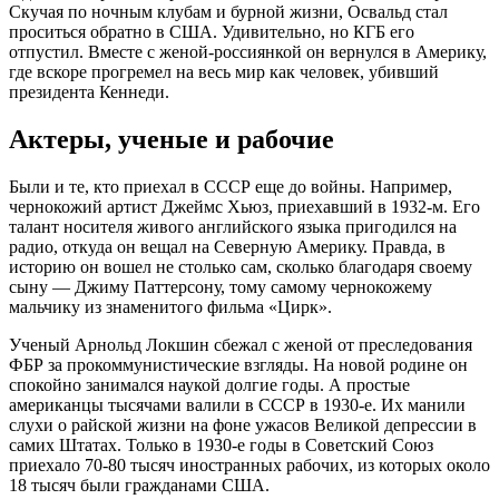
Скучая по ночным клубам и бурной жизни, Освальд стал
проситься обратно в США. Удивительно, но КГБ его
отпустил. Вместе с женой-россиянкой он вернулся в Америку,
где вскоре прогремел на весь мир как человек, убивший
президента Кеннеди.
Актеры, ученые и рабочие
Были и те, кто приехал в СССР еще до войны. Например,
чернокожий артист Джеймс Хьюз, приехавший в 1932-м. Его
талант носителя живого английского языка пригодился на
радио, откуда он вещал на Северную Америку. Правда, в
историю он вошел не столько сам, сколько благодаря своему
сыну — Джиму Паттерсону, тому самому чернокожему
мальчику из знаменитого фильма «Цирк».
Ученый Арнольд Локшин сбежал с женой от преследования
ФБР за прокоммунистические взгляды. На новой родине он
спокойно занимался наукой долгие годы. А простые
американцы тысячами валили в СССР в 1930-е. Их манили
слухи о райской жизни на фоне ужасов Великой депрессии в
самих Штатах. Только в 1930-е годы в Советский Союз
приехало 70-80 тысяч иностранных рабочих, из которых около
18 тысяч были гражданами США.