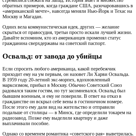
стремились сбежать на Запад. История знает и множество
обратных примеров, когда граждане США, разочаровавшись в
«американской мечте», навсегда меняли Нью-Йорк и Техас на
Москву и Магадан.
Одних вела коммунистическая идея, других — желание
скрыться от правосудия, третьи просто искали лучшей жизни.
Давайте вспомним, кто из американцев променял статус
гражданина сверхдержавы на советский паспорт.
Освальд: от завода до убийцы
Если спросить любого американца, какой перебежчик
приходит ему на ум первым, он назовет Ли Харви Освальда.
В 1959 году 20-летний экс-морпех, вдохновленный
марксизмом, прибыл в Москву. Обычно Советский Союз
радовался таким гостям, но тут засомневался. Освальд был
бывшим военным, и ему не поверили. В ответ на отказ в
гражданстве он вскрыл себе вены в гостиничном номере.
После этого ему дали вид на жительство и отправили
подальше от столицы — в Минск, где определили токарем на
радиозавод. Позже ему выделили квартиру и даже
выплачивали пособие.
Однако со временем романтика «советского рая» выветрилась.