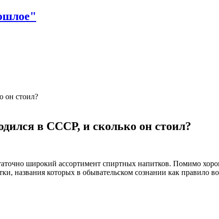
о он стоил?
дился в СССР, и сколько он стоил?
точно широкий ассортимент спиртных напитков. Помимо хорошо
тки, названия которых в обывательском сознании как правило в