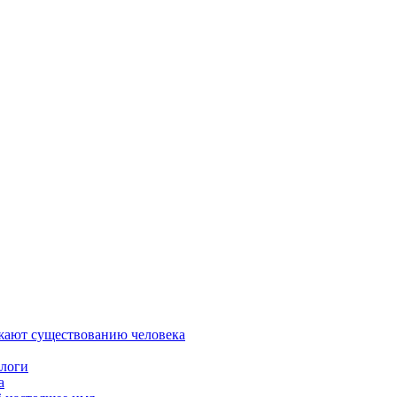
ожают существованию человека
ологи
а