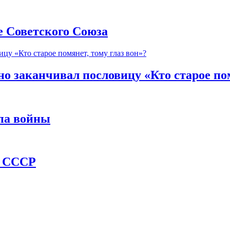
е Советского Союза
 заканчивал пословицу «Кто старое пом
апа войны
т СССР