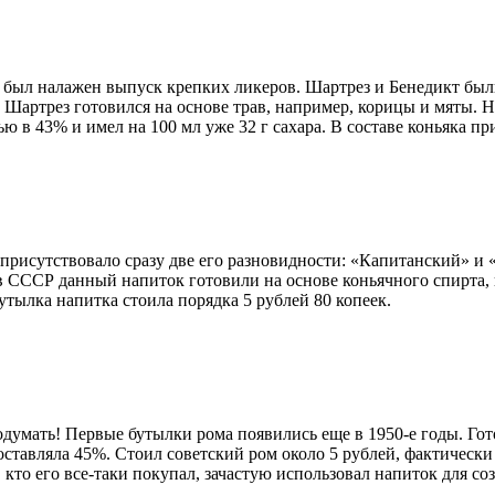
СР был налажен выпуск крепких ликеров. Шартрез и Бенедикт бы
Шартрез готовился на основе трав, например, корицы и мяты. На
ю в 43% и имел на 100 мл уже 32 г сахара. В составе коньяка пр
 присутствовало сразу две его разновидности: «Капитанский» 
 в СССР данный напиток готовили на основе коньячного спирта,
Бутылка напитка стоила порядка 5 рублей 80 копеек.
думать! Первые бутылки рома появились еще в 1950-е годы. Гот
составляла 45%. Стоил советский ром около 5 рублей, фактическ
 кто его все-таки покупал, зачастую использовал напиток для со