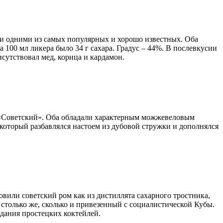
ли одними из самых популярных и хорошо известных. Оба
 100 мл ликера было 34 г сахара. Градус – 44%. В послевкусии
исутствовал мед, корица и кардамон.
и «Советский». Оба обладали характерным можжевеловым
 который разбавлялся настоем из дубовой стружки и дополнялся
овили советский ром как из дистиллята сахарного тростника,
и столько же, сколько и привезенный с социалистической Кубы.
здания простецких коктейлей.