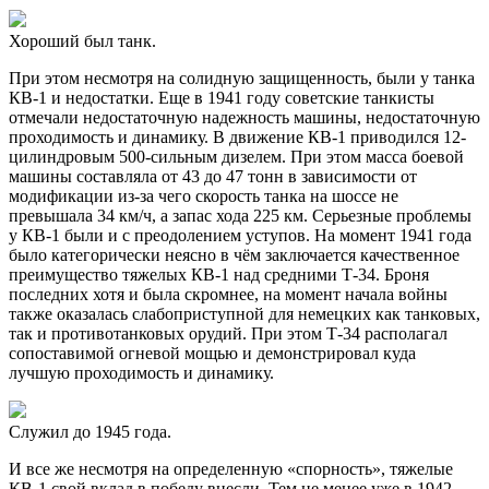
Хороший был танк.
При этом несмотря на солидную защищенность, были у танка
КВ-1 и недостатки. Еще в 1941 году советские танкисты
отмечали недостаточную надежность машины, недостаточную
проходимость и динамику. В движение КВ-1 приводился 12-
цилиндровым 500-сильным дизелем. При этом масса боевой
машины составляла от 43 до 47 тонн в зависимости от
модификации из-за чего скорость танка на шоссе не
превышала 34 км/ч, а запас хода 225 км. Серьезные проблемы
у КВ-1 были и с преодолением уступов. На момент 1941 года
было категорически неясно в чём заключается качественное
преимущество тяжелых КВ-1 над средними Т-34. Броня
последних хотя и была скромнее, на момент начала войны
также оказалась слабоприступной для немецких как танковых,
так и противотанковых орудий. При этом Т-34 располагал
сопоставимой огневой мощью и демонстрировал куда
лучшую проходимость и динамику.
Служил до 1945 года.
И все же несмотря на определенную «спорность», тяжелые
КВ-1 свой вклад в победу внесли. Тем не менее уже в 1942