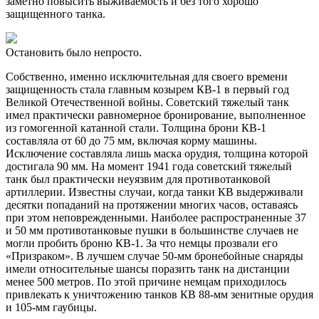
заметно повысить выживаемость и без того хорошо
защищенного танка.
Остановить было непросто.
Собственно, именно исключительная для своего времени
защищенность стала главным козырем КВ-1 в первый год
Великой Отечественной войны. Советский тяжелый танк
имел практически равномерное бронирование, выполненное
из гомогенной катанной стали. Толщина брони КВ-1
составляла от 60 до 75 мм, включая корму машины.
Исключение составляла лишь маска орудия, толщина которой
достигала 90 мм. На момент 1941 года советский тяжелый
танк был практически неуязвим для противотанковой
артиллерии. Известны случаи, когда танки КВ выдерживали
десятки попаданий на протяжении многих часов, оставаясь
при этом неповрежденными. Наиболее распространенные 37
и 50 мм противотанковые пушки в большинстве случаев не
могли пробить броню КВ-1. За что немцы прозвали его
«Призраком». В лучшем случае 50-мм бронебойные снаряды
имели относительные шансы поразить танк на дистанции
менее 500 метров. По этой причине немцам приходилось
привлекать к уничтожению танков КВ 88-мм зенитные орудия
и 105-мм гаубицы.