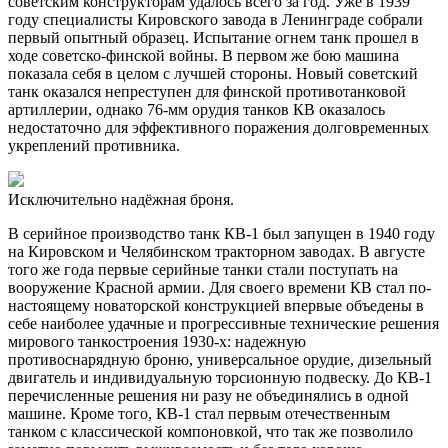
советским конструкторам удалось всего за год. Уже в 1939
году специалисты Кировского завода в Ленинграде собрали
первый опытный образец. Испытание огнем танк прошел в
ходе советско-финской войны. В первом же бою машина
показала себя в целом с лучшей стороны. Новый советский
танк оказался непреступен для финской противотанковой
артиллерии, однако 76-мм орудия танков КВ оказалось
недостаточно для эффективного поражения долговременных
укреплений противника.
Исключительно надёжная броня.
В серийное производство танк КВ-1 был запущен в 1940 году
на Кировском и Челябинском тракторном заводах. В августе
того же года первые серийные танки стали поступать на
вооружение Красной армии. Для своего времени КВ стал по-
настоящему новаторской конструкцией впервые объедены в
себе наиболее удачные и прогрессивные технические решения
мирового танкостроения 1930-х: надежную
противоснарядную броню, универсальное орудие, дизельный
двигатель и индивидуальную торсионную подвеску. До КВ-1
перечисленные решения ни разу не объединялись в одной
машине. Кроме того, КВ-1 стал первым отечественным
танком с классической компоновкой, что так же позволило