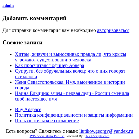
admin
Добавить комментарий
Для отправки комментария вам необходимо
авторизоваться
.
Свежие записи
Хитры, живучи и выносливы: правда ли, что крысы
угрожают существованию человека
Как просчитался офицер Абвера
Супруги, без обручальных колец: что о них говорят
психологи
Женя Севастопольская. Имя, высеченное в истории
города
Наина Ельцина: зачем «первая леди» России сменила
своё настоящее имя
Buy Adspace
Политика конфиденциальности и защиты информации
Пользовательское соглашение
Есть вопросы? Свяжитесь с нами:
liutikov.georgy@yandex.ru
WP2Social Auto Publish
Powered By :
XYZScripts.com