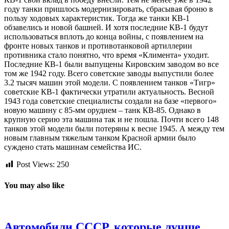
году танки пришлось модернизировать, сбрасывая броню в
пользу ходовых характеристик. Тогда же танки КВ-1
обзавелись и новой башней. И хотя последние КВ-1 будут
использоваться вплоть до конца войны, с появлением на
фронте новых танков и противотанковой артиллерии
противника стало понятно, что время «Климента» уходит.
Последние КВ-1 были выпущены Кировским заводом во все
том же 1942 году. Всего советские заводы выпустили более
3.2 тысяч машин этой модели. С появлением танков «Тигр»
советские КВ-1 фактически утратили актуальность. Весной
1943 года советские специалисты создали на базе «первого»
новую машину с 85-мм орудием – танк КВ-85. Однако в
крупную серию эта машина так и не пошла. Почти всего 148
танков этой модели были потеряны к весне 1945. А между тем
новым главным тяжелым танком Красной армии было
суждено стать машинам семейства ИС.
Post Views:
250
You may also like
Автомобили СССР, которые лучше