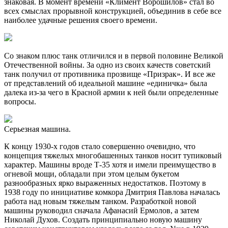
знаковая. В момент времени «Климент Ворошилов» стал во
всех смыслах прорывной конструкцией, объединив в себе все
наиболее удачные решения своего времени.
Со знаком плюс танк отличился и в первой половине Великой
Отечественной войны. За одно из своих качеств советский
танк получил от противника прозвище «Призрак». И все же
от представлений об идеальной машине «единичка» была
далека из-за чего в Красной армии к ней были определенные
вопросы.
Серьезная машина.
К концу 1930-х годов стало совершенно очевидно, что
концепция тяжелых многобашенных танков носит тупиковый
характер. Машины вроде Т-35 хотя и имели преимущество в
огневой мощи, обладали при этом целым букетом
разнообразных ярко выраженных недостатков. Поэтому в
1938 году по инициативе комкора Дмитрия Павлова началась
работа над новым тяжелым танком. Разработкой новой
машины руководил сначала Афанасий Ермолов, а затем
Николай Духов. Создать принципиально новую машину