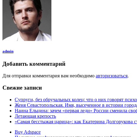
admin
Добавить комментарий
Для отправки комментария вам необходимо
авторизоваться
.
Свежие записи
Супруги, без обручальных колец: что о них говорят псих
Женя Севастопольская. Имя, высеченное в истории город
Наина Ельцина: зачем «первая леди» России сменила сво
Летающая крепость
«Самая бесстыжая царица»: как Екатерина Долгорукова 
Buy Adspace