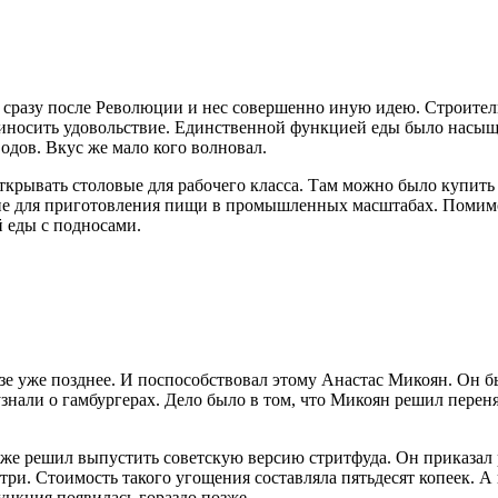
ки сразу после Революции и нес совершенно иную идею. Строи
приносить удовольствие. Единственной функцией еды было насыщ
водов. Вкус же мало кого волновал.
ткрывать столовые для рабочего класса. Там можно было купить 
ние для приготовления пищи в промышленных масштабах. Помимо
 еды с подносами.
е уже позднее. И поспособствовал этому Анастас Микоян. Он 
узнали о гамбургерах. Дело было в том, что Микоян решил перен
же решил выпустить советскую версию стритфуда. Он приказал р
утри. Стоимость такого угощения составляла пятьдесят копеек. А
ункция появилась гораздо позже.