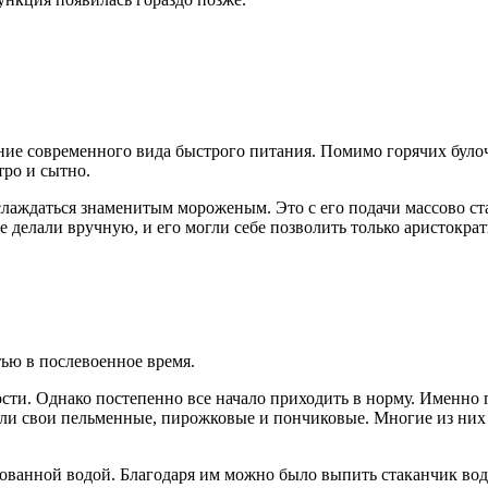
ние современного вида быстрого питания. Помимо горячих булоч
тро и сытно.
лаждаться знаменитым мороженым. Это с его подачи массово ст
 делали вручную, и его могли себе позволить только аристокр
ью в послевоенное время.
и. Однако постепенно все начало приходить в норму. Именно п
ыли свои пельменные, пирожковые и пончиковые. Многие из них
рованной водой. Благодаря им можно было выпить стаканчик вод