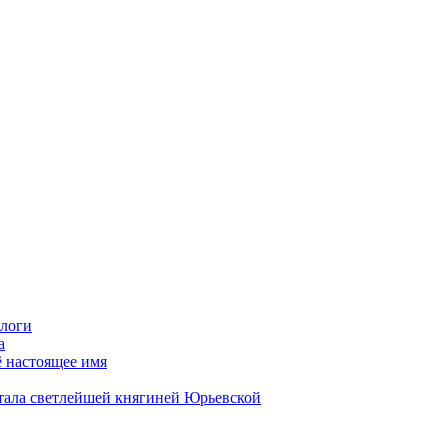
ологи
а
ё настоящее имя
стала светлейшей княгиней Юрьевской