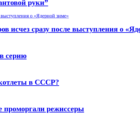
антовой руки”
в исчез сразу после выступления о «Яд
в серию
 котлеты в СССР?
ые проморгали режиссеры