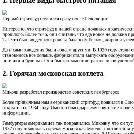
1. Первые виды быстрого питания
Первый стритфуд появился сразу после Революции
Интересно, что стритфуд в нашей стране появился практичес
прошлого. Более того, они считали, что еда вовсе не должна 
Так что был введен контроль за балансом белков, жиров и угле
Да и сами заведения были совсем другими. В 1920 году стали о
становилось все больше, фабрики стали выпускать оборудова
пончики и булочки. Они быстро заменили разносчиков уличной
2. Горячая московская котлета
Микоян разработал производство советских гамбургеров
Более привычным нам американский стритфуд появился в Союз
открытого в 1934 году. Именно благодаря ему советские люди 
информации.
Гамбургеры американцев так понравились Микояну, что он тут 
1937 году появилась горячая московская булочка с котлетой вн
впервые к стритфуду начали подавать напитки. В Штатах эта ф