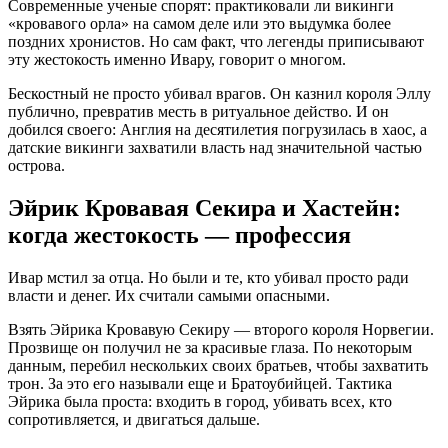
Современные ученые спорят: практиковали ли викинги
«кровавого орла» на самом деле или это выдумка более
поздних хронистов. Но сам факт, что легенды приписывают
эту жестокость именно Ивару, говорит о многом.
Бескостный не просто убивал врагов. Он казнил короля Эллу
публично, превратив месть в ритуальное действо. И он
добился своего: Англия на десятилетия погрузилась в хаос, а
датские викинги захватили власть над значительной частью
острова.
Эйрик Кровавая Секира и Хастейн:
когда жестокость — профессия
Ивар мстил за отца. Но были и те, кто убивал просто ради
власти и денег. Их считали самыми опасными.
Взять Эйрика Кровавую Секиру — второго короля Норвегии.
Прозвище он получил не за красивые глаза. По некоторым
данным, перебил нескольких своих братьев, чтобы захватить
трон. За это его называли еще и Братоубийцей. Тактика
Эйрика была проста: входить в город, убивать всех, кто
сопротивляется, и двигаться дальше.