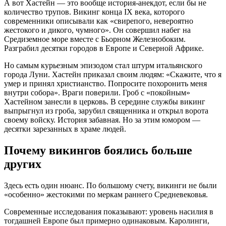
А вот Хастейн — это вообще история-анекдот, если бы не
количество трупов. Викинг конца IX века, которого
современники описывали как «свирепого, невероятно
жестокого и дикого, чумного». Он совершил набег на
Средиземное море вместе с Бьорном Железнобоким.
Разграбил десятки городов в Европе и Северной Африке.
Но самым курьезным эпизодом стал штурм итальянского
города Луни. Хастейн приказал своим людям: «Скажите, что я
умер и принял христианство. Попросите похоронить меня
внутри собора». Враги поверили. Гроб с «покойным»
Хастейном занесли в церковь. В середине службы викинг
выпрыгнул из гроба, зарубил священника и открыл ворота
своему войску. История забавная. Но за этим юмором —
десятки зарезанных в храме людей.
Почему викингов боялись больше
других
Здесь есть один нюанс. По большому счету, викинги не были
«особенно» жестокими по меркам раннего Средневековья.
Современные исследования показывают: уровень насилия в
тогдашней Европе был примерно одинаковым. Каролинги,