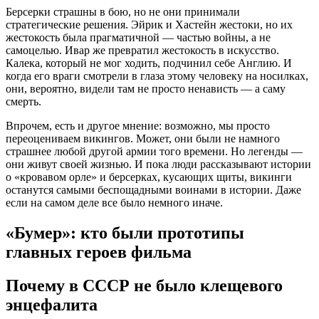
Берсерки страшны в бою, но не они принимали
стратегические решения. Эйрик и Хастейн жестоки, но их
жестокость была прагматичной — частью войны, а не
самоцелью. Ивар же превратил жестокость в искусство.
Калека, который не мог ходить, подчинил себе Англию. И
когда его враги смотрели в глаза этому человеку на носилках,
они, вероятно, видели там не просто ненависть — а саму
смерть.
Впрочем, есть и другое мнение: возможно, мы просто
переоцениваем викингов. Может, они были не намного
страшнее любой другой армии того времени. Но легенды —
они живут своей жизнью. И пока люди рассказывают истории
о «кровавом орле» и берсерках, кусающих щиты, викинги
останутся самыми беспощадными воинами в истории. Даже
если на самом деле все было немного иначе.
«Бумер»: кто были прототипы
главных героев фильма
Почему в СССР не было клещевого
энцефалита