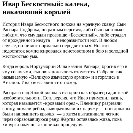
Ивар Бескостный: калека,
наказавший королей
История Ивара Бескостного похожа на мрачную сказку. Сын
Рагнара Лодброка, по разным версиям, либо был настолько
гибким, что ему дали прозвище «Бескостный», либо страдал
от врожденного недуга — недоразвитости ног. В любом
случае, он не мог нормально передвигаться. Но этот
недостаток компенсировался неистовством в бою и холодной
жестокостью ума.
Когда король Нортумбрии Элла казнил Рагнара, бросив его в
яму со змеями, сыновья поклялись отомстить. Собрали так
называемую «Великую языческую армию» и вторглись в
Англию. Ивар возглавил этот поход.
Расправа над Эллой вошла в историю как образец садистской
изобретательности. Есть версия, что Ивар применил казнь,
которая называется «кровавый орел». Пленнику разрезали
спину, ломали ребра, выворачивали их наружу — они должны
были напоминать крылья, — а затем вытаскивали легкие
через образовавшуюся рану. Жертва оставалась жива, пока
хирург-палач не заканчивал процедуру.