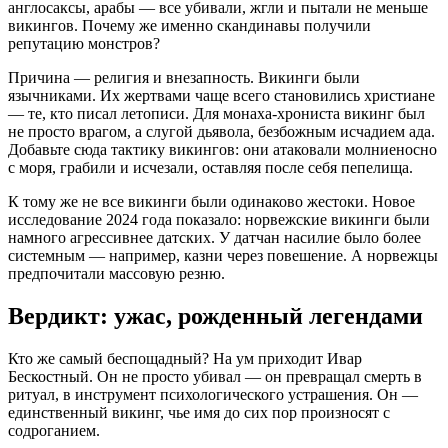
англосаксы, арабы — все убивали, жгли и пытали не меньше
викингов. Почему же именно скандинавы получили
репутацию монстров?
Причина — религия и внезапность. Викинги были
язычниками. Их жертвами чаще всего становились христиане
— те, кто писал летописи. Для монаха-хрониста викинг был
не просто врагом, а слугой дьявола, безбожным исчадием ада.
Добавьте сюда тактику викингов: они атаковали молниеносно
с моря, грабили и исчезали, оставляя после себя пепелища.
К тому же не все викинги были одинаково жестоки. Новое
исследование 2024 года показало: норвежские викинги были
намного агрессивнее датских. У датчан насилие было более
системным — например, казни через повешение. А норвежцы
предпочитали массовую резню.
Вердикт: ужас, рожденный легендами
Кто же самый беспощадный? На ум приходит Ивар
Бескостный. Он не просто убивал — он превращал смерть в
ритуал, в инструмент психологического устрашения. Он —
единственный викинг, чье имя до сих пор произносят с
содроганием.