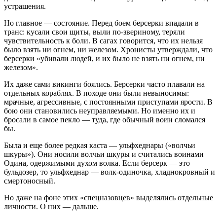
устрашения.
Но главное — состояние. Перед боем берсерки впадали в
транс: кусали свои щиты, выли по-звериному, теряли
чувствительность к боли. В сагах говорится, что их нельзя
было взять ни огнем, ни железом. Хронисты утверждали, что
берсерки «убивали людей, и их было не взять ни огнем, ни
железом».
Их даже сами викинги боялись. Берсерки часто плавали на
отдельных кораблях. В походе они были невыносимы:
мрачные, агрессивные, с постоянными приступами ярости. В
бою они становились неуправляемыми. Но именно их и
бросали в самое пекло — туда, где обычный воин сломался
бы.
Была и еще более редкая каста — ульфхеднары («волчьи
шкуры»). Они носили волчьи шкуры и считались воинами
Одина, одержимыми духом волка. Если берсерк — это
бульдозер, то ульфхеднар — волк-одиночка, хладнокровный и
смертоносный.
Но даже на фоне этих «спецназовцев» выделялись отдельные
личности. О них — дальше.