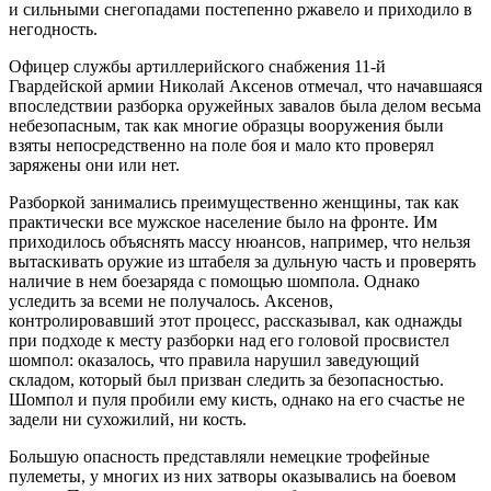
и сильными снегопадами постепенно ржавело и приходило в
негодность.
Офицер службы артиллерийского снабжения 11-й
Гвардейской армии Николай Аксенов отмечал, что начавшаяся
впоследствии разборка оружейных завалов была делом весьма
небезопасным, так как многие образцы вооружения были
взяты непосредственно на поле боя и мало кто проверял
заряжены они или нет.
Разборкой занимались преимущественно женщины, так как
практически все мужское население было на фронте. Им
приходилось объяснять массу нюансов, например, что нельзя
вытаскивать оружие из штабеля за дульную часть и проверять
наличие в нем боезаряда с помощью шомпола. Однако
уследить за всеми не получалось. Аксенов,
контролировавший этот процесс, рассказывал, как однажды
при подходе к месту разборки над его головой просвистел
шомпол: оказалось, что правила нарушил заведующий
складом, который был призван следить за безопасностью.
Шомпол и пуля пробили ему кисть, однако на его счастье не
задели ни сухожилий, ни кость.
Большую опасность представляли немецкие трофейные
пулеметы, у многих из них затворы оказывались на боевом