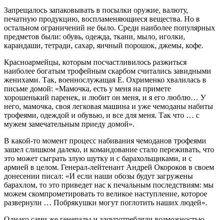
Запрещалось запаковывать в посылки оружие, валюту,
печатную продукцию, воспламеняющиеся вещества. Но в
остальном ограничений не было. Среди наиболее популярных
предметов были: обувь, одежда, ткани, мыло, иголки,
карандаши, тетради, сахар, яичный порошок, джемы, кофе.
Красноармейцы, которым посчастливилось разжиться
наиболее богатым трофейным скарбом считались завидными
женихами. Так, военнослужащая Е. Охрименко хвалилась в
письме домой: «Мамочка, есть у меня на примете
хорошенький паренек, и любит он меня, и я его люблю… У
него, мамочка, своя легковая машина и уже чемоданы набиты
трофеями, одеждой и обувью, и все для меня. Так что … с
мужем замечательным приеду домой».
В какой-то момент процесс набивания чемоданов трофеями
зашел слишком далеко, и командование стало переживать, что
это может сыграть злую шутку и с барахольщиками, и с
армией в целом. Генерал-лейтенант Андрей Окороков в своем
донесении писал: «И если наши обозы будут загружены
барахлом, то это приведет нас к печальным последствиям: мы
можем скомпрометировать то великое наступление, которое
развернули … Побрякушки могут поглотить наших людей».
Однако сами же генералы и злоупотребляли возможностью