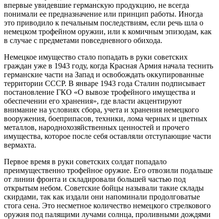
впервые увидевшие германскую продукцию, не всегда
понимали ее предназначение или принцип работы. Иногда
это приводило к печальным последствиям, если речь шла о
немецком трофейном оружии, или к комичным эпизодам, как
в случае с предметами повседневного обихода.
Немецкое имущество стало попадать в руки советских
граждан уже в 1943 году, когда Красная Армия начала теснить
германские части на Запад и освобождать оккупированные
территории СССР. В январе 1943 года Сталин подписывает
постановление ГКО «О вывозе трофейного имущества и
обеспечении его хранения», где власти акцентируют
внимание на условиях сбора, учета и хранения немецкого
вооружения, боеприпасов, техники, лома черных и цветных
металлов, народнохозяйственных ценностей и прочего
имущества, которое после себя оставляли отступающие части
вермахта.
Первое время в руки советских солдат попадало
преимущественно трофейное оружие. Его отвозили подальше
от линии фронта и складировали большей частью под
открытым небом. Советские бойцы называли такие склады
скирдами, так как издали они напоминали продолговатые
стога сена. Это несметное количество немецкого стрелкового
оружия под палящими лучами солнца, проливными дождями