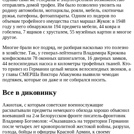
отправлять домой трофеи. Им было позволено увозить на
родину автомобили, мотоциклы, рояли, мебель, охотничьи
ружья, патефоны, фотоаппараты. Одним из лидеров по
объемам трофейного имущества стал маршал Жуков: в 1948
году у него обнаружили 194 предмета мебели, 44 ковра и
гобелена, 7 ящиков с хрусталем, 55 музейных картин и многое
другое.
Многие брали все подряд, не разбирая насколько это полезно
в хозяйстве. Так, у генерал-лейтенанта Владимира Крюкова
конфисковали 78 оконных шпингалетов, 16 дверных замков,
44 велосипедных насоса и километры трофейных тканей. Кто-
то привез из Германии целый мешок велосипедных звонков, а
у главы СМЕРШа Виктора Абакумова выявили чемодан
подтяжек, которые он даже и не собирался носить.
Все в диковинку
Ажиотаж, с которым советские военнослужащие
расхватывали предметы немецкого обихода хорошо объяснил
воевавший на 2-м Белорусском фронте писатель-фронтовик
Владимир Богомолов: «Оказавшись на территории Германии
после четырех лет кровопролитной жестокой войны, разрухи,
голода, бойцы и офицеры Красной Армии, к своему