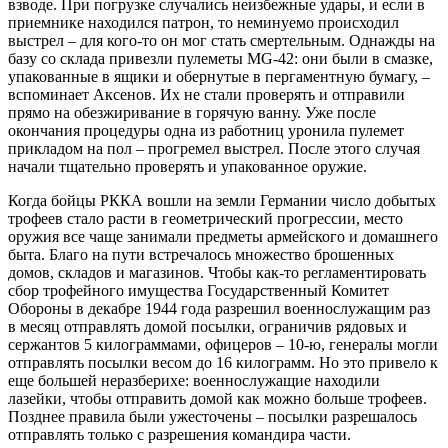
взводе. При погрузке случались неизбежные удары, и если в
приемнике находился патрон, то неминуемо происходил
выстрел – для кого-то он мог стать смертельным. Однажды на
базу со склада привезли пулеметы MG-42: они были в смазке,
упакованные в ящики и обернутые в пергаментную бумагу, –
вспоминает Аксенов. Их не стали проверять и отправили
прямо на обезжиривание в горячую ванну. Уже после
окончания процедуры одна из работниц уронила пулемет
прикладом на пол – прогремел выстрел. После этого случая
начали тщательно проверять и упакованное оружие.
Когда бойцы РККА вошли на земли Германии число добытых
трофеев стало расти в геометрический прогрессии, место
оружия все чаще занимали предметы армейского и домашнего
быта. Благо на пути встречалось множество брошенных
домов, складов и магазинов. Чтобы как-то регламентировать
сбор трофейного имущества Государственный Комитет
Обороны в декабре 1944 года разрешил военнослужащим раз
в месяц отправлять домой посылки, ограничив рядовых и
сержантов 5 килограммами, офицеров – 10-ю, генералы могли
отправлять посылки весом до 16 килограмм. Но это привело к
еще большей неразберихе: военнослужащие находили
лазейки, чтобы отправить домой как можно больше трофеев.
Позднее правила были ужесточены – посылки разрешалось
отправлять только с разрешения командира части.