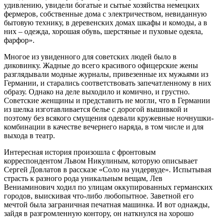
удивлению, увидели богатые и сытые хозяйства немецких
фермеров, собственные дома с электричеством, невиданную
бытовую технику, в деревенских домах шкафы и комоды, а в
них – одежда, хорошая обувь, шерстяные и пуховые одеяла,
фарфор».
Многое из увиденного для советских людей было в
диковинку. Жадные до всего красивого офицерские жены
разглядывали модные журналы, привезенные их мужьями из
Германии, и старались соответствовать запечатленному в них
образу. Однако на деле выходило и комично, и грустно.
Советские женщины и представить не могли, что в Германии
из шелка изготавливается белье с дорогой вышивкой и
поэтому без всякого смущения одевали кружевные ночнушки-
комбинации в качестве вечернего наряда, в том числе и для
выхода в театр.
Интересная история произошла с фронтовым
корреспондентом Львом Никулиным, которую описывает
Сергей Довлатов в рассказе «Соло на ундервуде». Испытывая
страсть к разного рода уникальным вещам, Лев
Вениаминович ходил по улицам оккупированных германских
городов, выискивая что-либо любопытное. Заветной его
мечтой была заграничная печатная машинка. И вот однажды,
зайдя в разгромленную контору, он наткнулся на хорошо