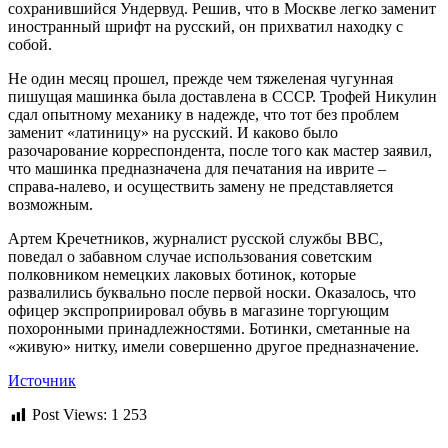
сохранившийся Ундервуд. Решив, что в Москве легко заменит
иностранный шрифт на русский, он прихватил находку с
собой.
Не один месяц прошел, прежде чем тяжеленая чугунная
пишущая машинка была доставлена в СССР. Трофей Никулин
сдал опытному механику в надежде, что тот без проблем
заменит «латиницу» на русский. И каково было
разочарование корреспондента, после того как мастер заявил,
что машинка предназначена для печатания на иврите –
справа-налево, и осуществить замену не представляется
возможным.
Артем Кречетников, журналист русской службы ВВС,
поведал о забавном случае использования советским
полковником немецких лаковых ботинок, которые
развалились буквально после первой носки. Оказалось, что
офицер экспроприировал обувь в магазине торгующим
похоронными принадлежностями. Ботинки, сметанные на
«живую» нитку, имели совершенно другое предназначение.
Источник
Post Views:
1 253