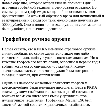
новые образцы, которые отправляли на полигоны для
изучения трофейной техники, премировали отдельно. Но
самым ценным трофеем до конца войны оставалась своя
бронетехника. За отбитый обратно у врага или починенный и
эвакуированный с поля боя танк можно было получить до
5000 рублей. Оно и понятно – в эксплуатации свои машины
были удобнее, привычнее и дешевле.
Трофейное ручное оружие
Нельзя сказать, что в РККА немецкое стрелковое оружие
сильно любили: по своим характеристикам оно либо
соответствовало, либо уступало советским аналогам. Но в
качестве трофеев его все же брали, особенно в первые годы
войны, когда остро ощущался «оружейный голод» —
значительная часть советского оружия была потеряна на
складах, в котлах, при отступлении.
Одним из наиболее желанных вражеских трофеев у
красноармейцев были немецкие пистолеты. Ведь в РККА
таким оружием снабжали только командный состав, а в
войсках вермахта пистолеты были у артиллеристов,
пулеметчиков, водителей. Трофейный Mauser C96 был
заветной мечтой советских разведчиков, снабженцев,