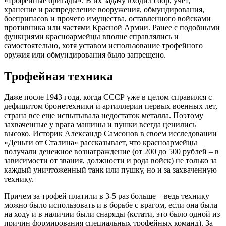
«трофейные бригады». В их задачу входил сбор, учет,
хранение и распределение вооружения, обмундирования,
боеприпасов и прочего имущества, оставленного войсками
противника или частями Красной Армии. Ранее с подобными
функциями красноармейцы вполне справлялись и
самостоятельно, хотя уставом использование трофейного
оружия или обмундирования было запрещено.
Трофейная техника
Даже после 1943 года, когда СССР уже в целом справился с
дефицитом бронетехники и артиллерии первых военных лет,
страна все еще испытывала недостаток металла. Поэтому
захваченные у врага машины и пушки всегда ценились
высоко. Историк Александр Самсонов в своем исследовании
«Деньги от Сталина» рассказывает, что красноармейцы
получали денежное вознаграждение (от 200 до 500 рублей – в
зависимости от звания, должности и рода войск) не только за
каждый уничтоженный танк или пушку, но и за захваченную
технику.
Причем за трофей платили в 3-5 раз больше – ведь технику
можно было использовать и в борьбе с врагом, если она была
на ходу и в наличии были снаряды (кстати, это было одной из
причин формирования специальных трофейных команд). За