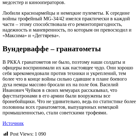
медсестер и кинооператоров.
Любили красноармейцы и немецкие пулеметы. К середине
войны трофейный МG-34/42 имелся практически в каждой
части – этому способствовала его ремонтопригодность,
надежность и маневренность, по которым он превосходил и
«Максима» и «Дегтярева».
Вундерваффе – гранатометы
В РККА гранатометов не было, поэтому наши солдаты и
офицеры воспринимали их как настоящее чудо. Они хорошо
себя зарекомендовали против техники и укреплений, тем
более что в конце войны сильно сдавшие в плане боевого
духа немцы массово бросали их на поле боя. Василий
Иванович Чуйков в своих мемуарах рассказывал, что
фаустпатронами в его армии были вооружены все
бронебойщики. Что не удивительно, ведь по статистике более
половины всех гранатометов, выпущенных немецкой
промышленностью, стали советскими трофеями.
Источник
Post Views:
1 090