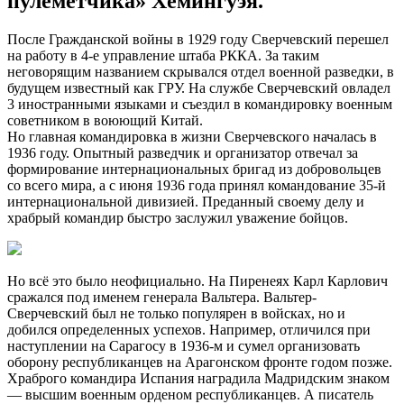
пулеметчика» Хемингуэя.
После Гражданской войны в 1929 году Сверчевский перешел
на работу в 4-е управление штаба РККА. За таким
неговорящим названием скрывался отдел военной разведки, в
будущем известный как ГРУ. На службе Сверчевский овладел
3 иностранными языками и съездил в командировку военным
советником в воюющий Китай.
Но главная командировка в жизни Сверчевского началась в
1936 году. Опытный разведчик и организатор отвечал за
формирование интернациональных бригад из добровольцев
со всего мира, а с июня 1936 года принял командование 35-й
интернациональной дивизией. Преданный своему делу и
храбрый командир быстро заслужил уважение бойцов.
Но всё это было неофициально. На Пиренеях Карл Карлович
сражался под именем генерала Вальтера. Вальтер-
Сверчевский был не только популярен в войсках, но и
добился определенных успехов. Например, отличился при
наступлении на Сарагосу в 1936-м и сумел организовать
оборону республиканцев на Арагонском фронте годом позже.
Храброго командира Испания наградила Мадридским знаком
— высшим военным орденом республиканцев. А писатель