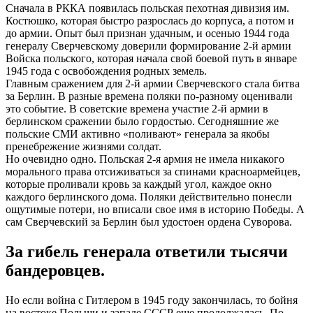
Сначала в РККА появилась польская пехотная дивизия им.
Костюшко, которая быстро разрослась до корпуса, а потом и
до армии. Опыт был признан удачным, и осенью 1944 года
генералу Сверчевскому доверили формирование 2-й армии
Войска польского, которая начала свой боевой путь в январе
1945 года с освобождения родных земель.
Главным сражением для 2-й армии Сверчевского стала битва
за Берлин. В разные времена поляки по-разному оценивали
это событие. В советские времена участие 2-й армии в
берлинском сражении было гордостью. Сегодняшние же
польские СМИ активно «поливают» генерала за якобы
пренебрежение жизнями солдат.
Но очевидно одно. Польская 2-я армия не имела никакого
морального права отсиживаться за спинами красноармейцев,
которые проливали кровь за каждый угол, каждое окно
каждого берлинского дома. Поляки действительно понесли
ощутимые потери, но вписали свое имя в историю Победы. А
сам Сверчевский за Берлин был удостоен ордена Суворова.
За гибель генерала ответили тысячи
бандеровцев.
Но если война с Гитлером в 1945 году закончилась, то бойня
на востоке Польши и западе СССР еще продолжалась. По-