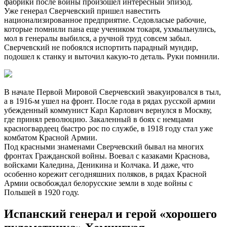
фабрики после войны произошел интересный эпизод.
Уже генерал Сверчевский пришел навестить
национализированное предприятие. Седовласые рабочие,
которые помнили пана еще учеником токаря, ухмыльнулись,
мол в генералы выбился, а ручной труд совсем забыл.
Сверчевский не побоялся испортить парадный мундир,
подошел к станку и выточил какую-то деталь. Руки помнили.
В начале Первой Мировой Сверчевский эвакуировался в тыл,
а в 1916-м ушел на фронт. После года в рядах русской армии
убежденный коммунист Карл Карлович вернулся в Москву,
где принял революцию. Закаленный в боях с немцами
красногвардеец быстро рос по службе, в 1918 году стал уже
комбатом Красной Армии.
Под красными знаменами Сверчевский бывал на многих
фронтах Гражданской войны. Воевал с казаками Краснова,
войсками Каледина, Деникина и Колчака. И даже, что
особенно корежит сегодняшних поляков, в рядах Красной
Армии освобождал белорусские земли в ходе войны с
Польшей в 1920 году.
Испанский генерал и герой «хорошего