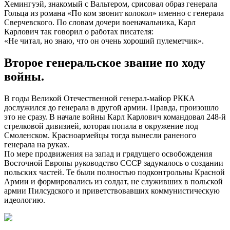
Хемингуэй, знакомый с Вальтером, срисовал образ генерала
Гольца из романа «По ком звонит колокол» именно с генерала
Сверчевского. По словам дочери военачальника, Карл
Карлович так говорил о работах писателя:
«Не читал, но знаю, что он очень хороший пулеметчик».
Второе генеральское звание по ходу
войны.
В годы Великой Отечественной генерал-майор РККА
дослужился до генерала в другой армии. Правда, произошло
это не сразу. В начале войны Карл Карлович командовал 248-й
стрелковой дивизией, которая попала в окружение под
Смоленском. Красноармейцы тогда вынесли раненого
генерала на руках.
По мере продвижения на запад и грядущего освобождения
Восточной Европы руководство СССР задумалось о создании
польских частей. Те были полностью подконтрольны Красной
Армии и формировались из солдат, не служивших в польской
армии Пилсудского и приветствовавших коммунистическую
идеологию.