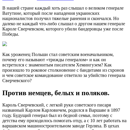
В нашей стране каждый хоть раз слышал о великом генерале
Ватутине, который после нападения украинских
националистов получил тяжелые ранения и скончался. Но
далеко не каждый что-либо слышал о другом нашем генерале
Кароле Сверчевском, которого убили бандеровцы уже после
Победы.
Как уроженец Польши стал советским военачальником,
почему его называют «трижды генералом» и как он
встретился с знаменитым писателем Хемингуэем? Как
произошло то роковое столкновение с бандитами из схронов
и чем советское командование ответило за убийство генерала
Сверчевского?
Против немцев, белых и поляков.
Кароль Сверчевский, с легкой руки советского писаря
названный Карлом Карловичем, родился в Варшаве в 1897
году. Будущий генерал был из бедной семьи, поэтому с
детства ему приходилось помогать отцу, а с 10 лет работать на
варшавском машиностроительном заводе Герляха. В цехах