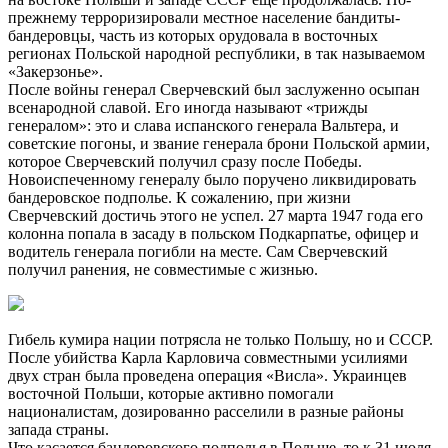
прежнему терроризировали местное население бандиты-
бандеровцы, часть из которых орудовала в восточных
регионах Польской народной республики, в так называемом
«Закерзонье».
После войны генерал Сверчевский был заслуженно осыпан
всенародной славой. Его иногда называют «трижды
генералом»: это и слава испанского генерала Вальтера, и
советские погоны, и звание генерала брони Польской армии,
которое Сверчевский получил сразу после Победы.
Новоиспеченному генералу было поручено ликвидировать
бандеровское подполье. К сожалению, при жизни
Сверчевский достичь этого не успел. 27 марта 1947 года его
колонна попала в засаду в польском Подкарпатье, офицер и
водитель генерала погибли на месте. Сам Сверчевский
получил ранения, не совместимые с жизнью.
Гибель кумира нации потрясла не только Польшу, но и СССР.
После убийства Карла Карловича совместными усилиями
двух стран была проведена операция «Висла». Украинцев
восточной Польши, которые активно помогали
националистам, дозированно расселили в разные районы
запада страны.
Что касается бандеровского подполья в Польше, то к 31 июля