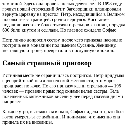
темницей. Здесь она провела целых девять лет. В 1698 году
грянул новый стрелецкий бунт. Заговорщики планировали
вернуть царевну на престол. Пётр, находившийся в Великом
посольстве за границей, срочно вернулся. Восстание
подавили жестоко: более тысячи стрельцов казнили, порядка
600 били кнутом и ссылали. Но главное ожидало Софью.
Петр лично допросил сестру, после чего приказал насильно
постричь ее в монахини под именем Сусанна. Женщину,
мечтавшую о троне, превратили в послушную инокино.
Самый страшный приговор
Истинная месть не ограничилась постригом. Петр придумал
сценарий такой психологической жестокости, что мороз
продирает по коже. По его приказу казни стрельцов — 195
человек — провели прямо под окнами кельи сестры. Тела
повешенных мятежников висели у нее перед глазами днями
напролет.
Каждое утро, выглядывая в окно, Софья видела тех, кто был
готов умереть за ее амбиции. И понимала, что именно она
привела их на виселицы.