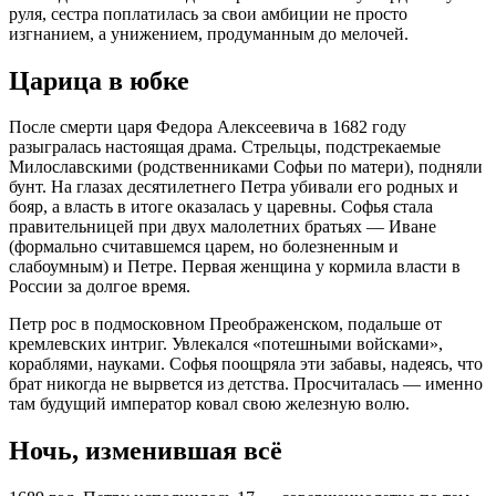
руля, сестра поплатилась за свои амбиции не просто
изгнанием, а унижением, продуманным до мелочей.
Царица в юбке
После смерти царя Федора Алексеевича в 1682 году
разыгралась настоящая драма. Стрельцы, подстрекаемые
Милославскими (родственниками Софьи по матери), подняли
бунт. На глазах десятилетнего Петра убивали его родных и
бояр, а власть в итоге оказалась у царевны. Софья стала
правительницей при двух малолетних братьях — Иване
(формально считавшемся царем, но болезненным и
слабоумным) и Петре. Первая женщина у кормила власти в
России за долгое время.
Петр рос в подмосковном Преображенском, подальше от
кремлевских интриг. Увлекался «потешными войсками»,
кораблями, науками. Софья поощряла эти забавы, надеясь, что
брат никогда не вырвется из детства. Просчиталась — именно
там будущий император ковал свою железную волю.
Ночь, изменившая всё