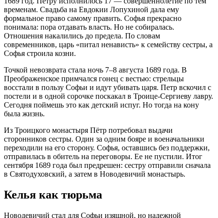
1689 год. Петру исполнилось 17 — совершеннолетие по тем
временам. Свадьба на Евдокии Лопухиной дала ему
формальное право самому править. Софья прекрасно
понимала: пора отдавать власть. Но не собиралась.
Отношения накалились до предела. По словам
современников, царь «питал ненависть» к семейству сестры, а
Софья строила козни.
Точкой невозврата стала ночь 7–8 августа 1689 года. В
Преображенское примчался гонец с вестью: стрельцы
восстали в пользу Софьи и идут убивать царя. Петр вскочил с
постели и в одной сорочке поскакал в Троице-Сергиеву лавру.
Сегодня поймешь это как детский испуг. Но тогда на кону
была жизнь.
Из Троицкого монастыря Пётр потребовал выдачи
сторонников сестры. Один за одним бояре и военачальники
переходили на его сторону. Софья, оставшись без поддержки,
отправилась в обитель на переговоры. Ее не пустили. Итог
сентября 1689 года был предрешен: сестру отправили сначала
в Святодуховский, а затем в Новодевичий монастырь.
Келья как тюрьма
Новодевичий стал для Софьи изящной, но надежной