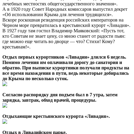
лечебных местностях общегосударственного значения».
А в 1920 году Совет Народных комиссаров выпустил декрет
«Об использовании Крыма для лечения трудящихся».
Вскоре роскошная резиденция российских императоров на
Черном море превратилась в крестьянский курорт «Ливадия».
В 1927 году там гостил Владимир Маяковский: «Пусть тот,
кто Советам не знает цену, со мною станет от радости пьян:
где можно еще читать во дворце — что? Стихи! Кому?
крестьянам!».
Отдых первых курортников «Ливадии» длился 6 недель.
Помимо лечения им оплачивали дорогу до санатория и
обратно. При выписке курортники получали продукты на
все время нахождения в пути, ведь некоторые добирались
до Крыма по несколько суток.
Согласно распорядку дня подъем был в 7 утра, затем
зарядка, завтрак, обход врачей, процедуры.
Отдыхающие крестьянского курорта «Ливадия».
Отдых в Ливадийском парке.