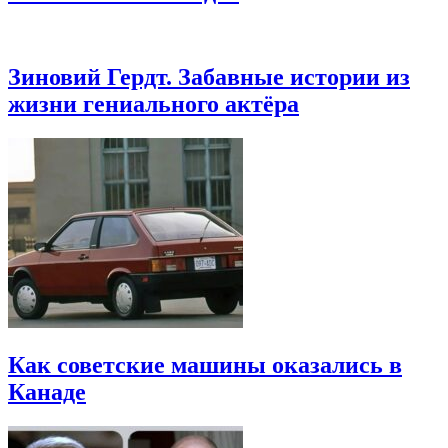
Зиновий Гердт. Забавные истории из
жизни гениального актёра
Как советские машины оказались в
Канаде