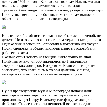
долго, до 1961-го года. Как рассказывал сам Ильин, монахи
боялись конфискации имущества и лично отдавали на
хранение Александру старинные иконы, утварь и литературу.
По другим сведениям, работник тихо по ночам выносил
образа и книги под полами спецодежды.
Кстати, герой этой истории так и не обзавелся ни женой, ни
детьми. Но итогом его жизни стали материальные ценности.
Однако жил Александр Борисович в покосившейся халупе.
Носил спецовку и обедал исключительно в столовой для
рабочего класса.
Сколько стоит вся его коллекция, никто точно не знал.
Приблизительно, от 500 миллионов до 1 миллиарда
американских долларов. Но древние Евангелия и прочие
экспонаты, что хранились в старом домишке Ильина,
эксперты считают поистине не имеющими цены.
Ну а в краеведческий музей Кировограда попали лишь
некоторые экземпляры, такие, как серебряная кружка,
принадлежащая Петру Великому или фигурки авторства
Фаберже. Скорее всего, ряд ценностей все же продали