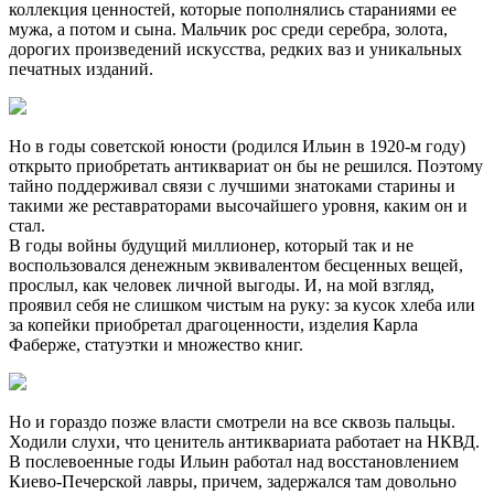
коллекция ценностей, которые пополнялись стараниями ее
мужа, а потом и сына. Мальчик рос среди серебра, золота,
дорогих произведений искусства, редких ваз и уникальных
печатных изданий.
Но в годы советской юности (родился Ильин в 1920-м году)
открыто приобретать антиквариат он бы не решился. Поэтому
тайно поддерживал связи с лучшими знатоками старины и
такими же реставраторами высочайшего уровня, каким он и
стал.
В годы войны будущий миллионер, который так и не
воспользовался денежным эквивалентом бесценных вещей,
прослыл, как человек личной выгоды. И, на мой взгляд,
проявил себя не слишком чистым на руку: за кусок хлеба или
за копейки приобретал драгоценности, изделия Карла
Фаберже, статуэтки и множество книг.
Но и гораздо позже власти смотрели на все сквозь пальцы.
Ходили слухи, что ценитель антиквариата работает на НКВД.
В послевоенные годы Ильин работал над восстановлением
Киево-Печерской лавры, причем, задержался там довольно