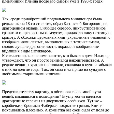
племянники Ильина после его смерти уже в 1990-х годах.
Так, среди приобретений подпольного миллионера была
редкая икона 18-го столетия, образ Казанской Богородицы в
драгоценном окладе. Сияющее серебро, инкрустированное
гранатом и прекрасным жемчугом, придавало лику неземную
красоту. А обложки церковных книг, украшенные чеканкой, с
изображениями святых, выполненных в технике эмали,
словно лучшие драгоценности, поражали воображение
видавших виды антикваров.
К сожалению, как вспоминают те, кто бывал в доме Ильина,
утверждают, что он просто занимался накопительством. А
редкие вещицы хранил как попало, сваливал в кучи и забывал
о них на долгие годы. Так, он спал и ел прямо на сундуке с
любимыми старинными книгами.
Представляете эту картину, в обстановке огромной кучи
вещей, пылящихся в помещении? В углу могли валяться
драгоценные сервизы из дворянских особняков. Тут же –
коробочки с брошами Фаберже, покрытые грязью. Книги
покрывались плесенью. А комнатка без окон была от пола до