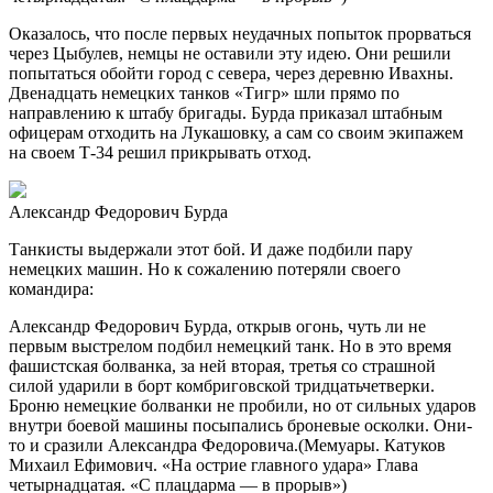
Оказалось, что после первых неудачных попыток прорваться
через Цыбулев, немцы не оставили эту идею. Они решили
попытаться обойти город с севера, через деревню Ивахны.
Двенадцать немецких танков «Тигр» шли прямо по
направлению к штабу бригады. Бурда приказал штабным
офицерам отходить на Лукашовку, а сам со своим экипажем
на своем Т-34 решил прикрывать отход.
Александр Федорович Бурда
Танкисты выдержали этот бой. И даже подбили пару
немецких машин. Но к сожалению потеряли своего
командира:
Александр Федорович Бурда, открыв огонь, чуть ли не
первым выстрелом подбил немецкий танк. Но в это время
фашистская болванка, за ней вторая, третья со страшной
силой ударили в борт комбриговской тридцатьчетверки.
Броню немецкие болванки не пробили, но от сильных ударов
внутри боевой машины посыпались броневые осколки. Они-
то и сразили Александра Федоровича.(Мемуары. Катуков
Михаил Ефимович. «На острие главного удара» Глава
четырнадцатая. «С плацдарма — в прорыв»)