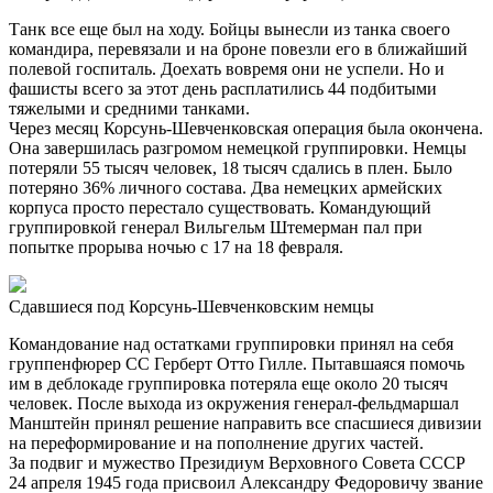
Танк все еще был на ходу. Бойцы вынесли из танка своего
командира, перевязали и на броне повезли его в ближайший
полевой госпиталь. Доехать вовремя они не успели. Но и
фашисты всего за этот день расплатились 44 подбитыми
тяжелыми и средними танками.
Через месяц Корсунь-Шевченковская операция была окончена.
Она завершилась разгромом немецкой группировки. Немцы
потеряли 55 тысяч человек, 18 тысяч сдались в плен. Было
потеряно 36% личного состава. Два немецких армейских
корпуса просто перестало существовать. Командующий
группировкой генерал Вильгельм Штемерман пал при
попытке прорыва ночью с 17 на 18 февраля.
Сдавшиеся под Корсунь-Шевченковским немцы
Командование над остатками группировки принял на себя
группенфюрер СС Герберт Отто Гилле. Пытавшаяся помочь
им в деблокаде группировка потеряла еще около 20 тысяч
человек. После выхода из окружения генерал-фельдмаршал
Манштейн принял решение направить все спасшиеся дивизии
на переформирование и на пополнение других частей.
За подвиг и мужество Президиум Верховного Совета СССР
24 апреля 1945 года присвоил Александру Федоровичу звание