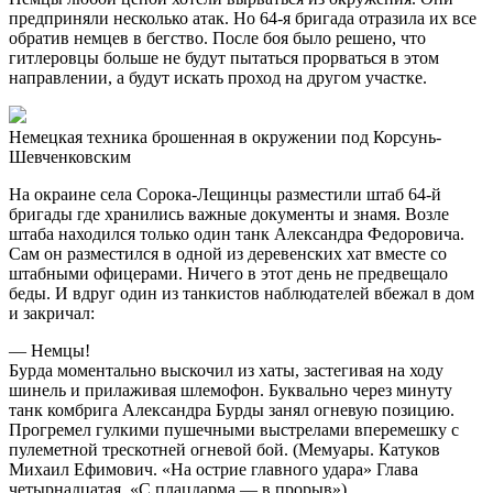
предприняли несколько атак. Но 64-я бригада отразила их все
обратив немцев в бегство. После боя было решено, что
гитлеровцы больше не будут пытаться прорваться в этом
направлении, а будут искать проход на другом участке.
Немецкая техника брошенная в окружении под Корсунь-
Шевченковским
На окраине села Сорока-Лещинцы разместили штаб 64-й
бригады где хранились важные документы и знамя. Возле
штаба находился только один танк Александра Федоровича.
Сам он разместился в одной из деревенских хат вместе со
штабными офицерами. Ничего в этот день не предвещало
беды. И вдруг один из танкистов наблюдателей вбежал в дом
и закричал:
— Немцы!
Бурда моментально выскочил из хаты, застегивая на ходу
шинель и прилаживая шлемофон. Буквально через минуту
танк комбрига Александра Бурды занял огневую позицию.
Прогремел гулкими пушечными выстрелами вперемешку с
пулеметной трескотней огневой бой. (Мемуары. Катуков
Михаил Ефимович. «На острие главного удара» Глава
четырнадцатая. «С плацдарма — в прорыв»)