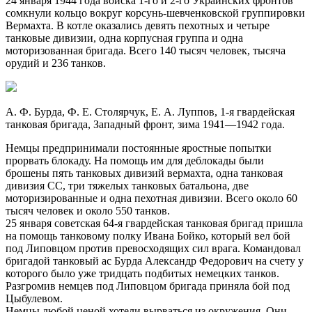
24 января 1944 года войска 1-го и 2-го Украинских фронтов
сомкнули кольцо вокруг корсунь-шевченковской группировки
Вермахта. В котле оказались девять пехотных и четыре
танковые дивизии, одна корпусная группа и одна
моторизованная бригада. Всего 140 тысяч человек, тысяча
орудий и 236 танков.
А. Ф. Бурда, Ф. Е. Столярчук, Е. А. Луппов, 1-я гвардейская
танковая бригада, Западный фронт, зима 1941—1942 года.
Немцы предпринимали постоянные яростные попытки
прорвать блокаду. На помощь им для деблокады были
брошены пять танковых дивизий вермахта, одна танковая
дивизия СС, три тяжелых танковых батальона, две
моторизированные и одна пехотная дивизии. Всего около 60
тысяч человек и около 550 танков.
25 января советская 64-я гвардейская танковая бригад пришла
на помощь танковому полку Ивана Бойко, который вел бой
под Липовцом против превосходящих сил врага. Командовал
бригадой танковый ас Бурда Александр Федорович на счету у
которого было уже тридцать подбитых немецких танков.
Разгромив немцев под Липовцом бригада приняла бой под
Цыбулевом.
Немцы любой ценой хотели вырваться из окружения. Они