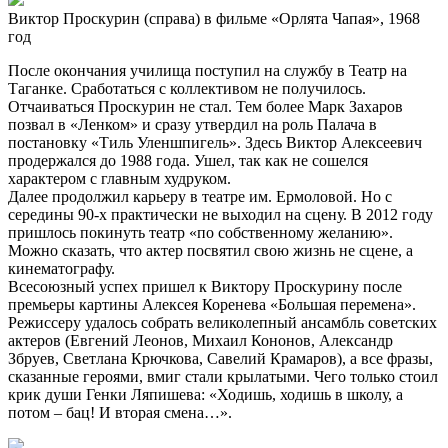
Виктор Проскурин (справа) в фильме «Орлята Чапая», 1968
год
После окончания училища поступил на службу в Театр на
Таганке. Сработаться с коллективом не получилось.
Отчаиваться Проскурин не стал. Тем более Марк Захаров
позвал в «Ленком» и сразу утвердил на роль Палача в
постановку «Тиль Уленшпигель». Здесь Виктор Алексеевич
продержался до 1988 года. Ушел, так как не сошелся
характером с главным худруком.
Далее продолжил карьеру в театре им. Ермоловой. Но с
середины 90-х практически не выходил на сцену. В 2012 году
пришлось покинуть театр «по собственному желанию».
Можно сказать, что актер посвятил свою жизнь не сцене, а
кинематографу.
Всесоюзный успех пришел к Виктору Проскурину после
премьеры картины Алексея Коренева «Большая перемена».
Режиссеру удалось собрать великолепный ансамбль советских
актеров (Евгений Леонов, Михаил Кононов, Александр
Збруев, Светлана Крючкова, Савелий Крамаров), а все фразы,
сказанные героями, вмиг стали крылатыми. Чего только стоил
крик души Генки Ляпишева: «Ходишь, ходишь в школу, а
потом – бац! И вторая смена…».