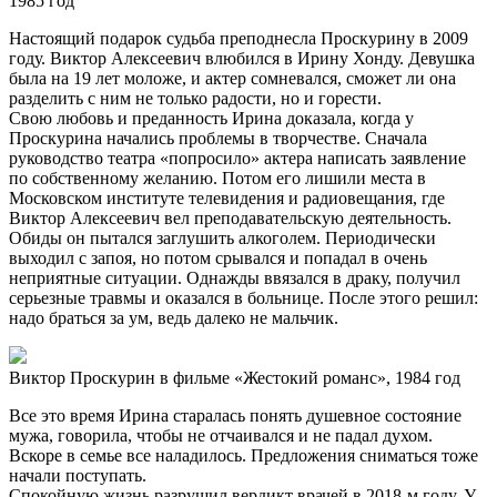
1985 год
Настоящий подарок судьба преподнесла Проскурину в 2009
году. Виктор Алексеевич влюбился в Ирину Хонду. Девушка
была на 19 лет моложе, и актер сомневался, сможет ли она
разделить с ним не только радости, но и горести.
Свою любовь и преданность Ирина доказала, когда у
Проскурина начались проблемы в творчестве. Сначала
руководство театра «попросило» актера написать заявление
по собственному желанию. Потом его лишили места в
Московском институте телевидения и радиовещания, где
Виктор Алексеевич вел преподавательскую деятельность.
Обиды он пытался заглушить алкоголем. Периодически
выходил с запоя, но потом срывался и попадал в очень
неприятные ситуации. Однажды ввязался в драку, получил
серьезные травмы и оказался в больнице. После этого решил:
надо браться за ум, ведь далеко не мальчик.
Виктор Проскурин в фильме «Жестокий романс», 1984 год
Все это время Ирина старалась понять душевное состояние
мужа, говорила, чтобы не отчаивался и не падал духом.
Вскоре в семье все наладилось. Предложения сниматься тоже
начали поступать.
Спокойную жизнь разрушил вердикт врачей в 2018-м году. У