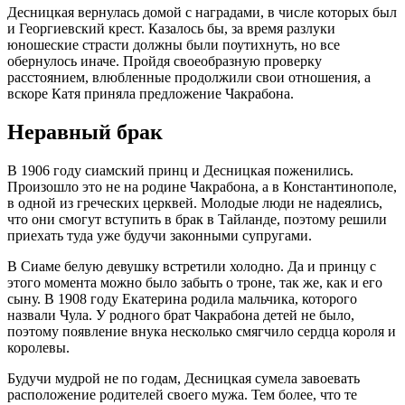
Десницкая вернулась домой с наградами, в числе которых был
и Георгиевский крест. Казалось бы, за время разлуки
юношеские страсти должны были поутихнуть, но все
обернулось иначе. Пройдя своеобразную проверку
расстоянием, влюбленные продолжили свои отношения, а
вскоре Катя приняла предложение Чакрабона.
Неравный брак
В 1906 году сиамский принц и Десницкая поженились.
Произошло это не на родине Чакрабона, а в Константинополе,
в одной из греческих церквей. Молодые люди не надеялись,
что они смогут вступить в брак в Тайланде, поэтому решили
приехать туда уже будучи законными супругами.
В Сиаме белую девушку встретили холодно. Да и принцу с
этого момента можно было забыть о троне, так же, как и его
сыну. В 1908 году Екатерина родила мальчика, которого
назвали Чула. У родного брат Чакрабона детей не было,
поэтому появление внука несколько смягчило сердца короля и
королевы.
Будучи мудрой не по годам, Десницкая сумела завоевать
расположение родителей своего мужа. Тем более, что те