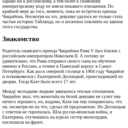
однако ни к российскому, а тем более к сиамскому
императорскому роду не имела никакого отношения. По
крайней мере до того, момента, пока не встретила принца
Чакрабона. Несмотря на это, девушке удалось не только стать
частью истории Тайланда, но и косвенно повлиять на законы
этого государства.
Знакомство
Родитель сиамского принца Чакрабона Рама V был близок с
российским императором Николаем II. А потому не
удивительно, что Рама отправил своего сына на обучение
именно в Россию, а точнее в Пажеский корпус в Санкт-
Петербурге. Как раз в северной столице в 1904 году Чакрабон
и познакомился с Екатериной Десницкой, происходившей из
дворян. Тогда Кате было всего 17 лет.
Между молодыми людьми завязались теплые отношения.
Чакрабон знал, что женитьба на белой девушке не сулит ему
ничего хорошего, но, видимо, Катя так ему понравилась, что
он, несмотря ни на что, сделал ей предложение. Но Десницкая
с ответом не торопилась. Шла русско-японская война, и
Екатерина, отучившись на курсах сестер милосердия,
поспешила на фронт.