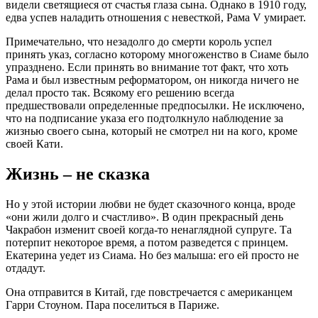
видели светящиеся от счастья глаза сына. Однако в 1910 году,
едва успев наладить отношения с невесткой, Рама V умирает.
Примечательно, что незадолго до смерти король успел
принять указ, согласно которому многоженство в Сиаме было
упразднено. Если принять во внимание тот факт, что хоть
Рама и был известным реформатором, он никогда ничего не
делал просто так. Всякому его решению всегда
предшествовали определенные предпосылки. Не исключено,
что на подписание указа его подтолкнуло наблюдение за
жизнью своего сына, который не смотрел ни на кого, кроме
своей Кати.
Жизнь – не сказка
Но у этой истории любви не будет сказочного конца, вроде
«они жили долго и счастливо». В один прекрасный день
Чакрабон изменит своей когда-то ненаглядной супруге. Та
потерпит некоторое время, а потом разведется с принцем.
Екатерина уедет из Сиама. Но без малыша: его ей просто не
отдадут.
Она отправится в Китай, где повстречается с американцем
Гарри Стоуном. Пара поселиться в Париже.