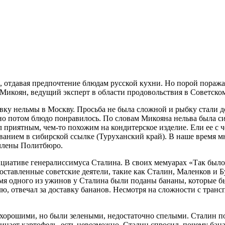
е, отдавая предпочтение блюдам русской кухни. Но порой пораж
с Микоян, ведущий эксперт в области продовольствия в Советск
вку нельмы в Москву. Просьба не была сложной и рыбку стали 
, но потом блюдо понравилось. По словам Микояна нельва была с
л приятным, чем-то похожим на кондитерское изделие. Ели ее с 
ыванием в сибирской ссылке (Туруханский край). В наше время м
 члены Политбюро.
циативе генералиссимуса Сталина. В своих мемуарах «Так было»
поставленные советские деятели, такие как Сталин, Маленков и
я одного из ужинов у Сталина были поданы бананы, которые бы
, отвечал за доставку бананов. Несмотря на сложности с транс
хорошими, но были зелеными, недостаточно спелыми. Сталин поп
инает картофель, есть невозможно. Сталин спросил, почему бан