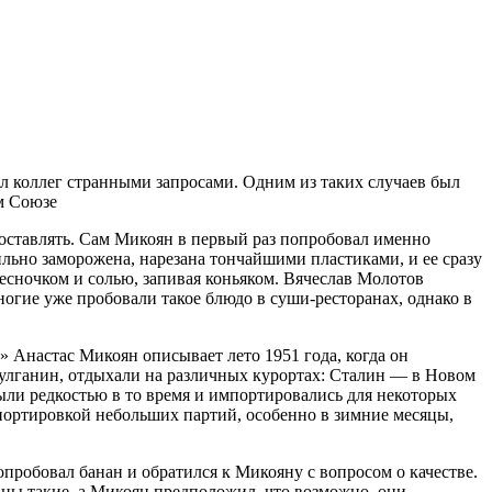
ал коллег странными запросами. Одним из таких случаев был
ом Союзе
доставлять. Сам Микоян в первый раз попробовал именно
ильно заморожена, нарезана тончайшими пластиками, и ее сразу
чесночком и солью, запивая коньяком. Вячеслав Молотов
ногие уже пробовали такое блюдо в суши-ресторанах, однако в
 Анастас Микоян описывает лето 1951 года, когда он
 Булганин, отдыхали на различных курортах: Сталин — в Новом
ли редкостью в то время и импортировались для некоторых
портировкой небольших партий, особенно в зимние месяцы,
робовал банан и обратился к Микояну с вопросом о качестве.
аны такие, а Микоян предположил, что возможно, они