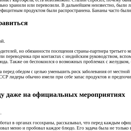
льно хранили или перевозили. В дальнейшем неизвестно, были л
 дефицитным продуктом были распространена. Бананы часто был
равиться
ой.
дителей, но обязанности посещения страны-партнера третьего ми
ли переводчика при контактах с индийским руководством, вспом
да. Также он беспокоился о возможных проблемах с желудком, о
 перед обедом с целью уменьшить риск заболевания от местной
СР лидеры обычно имели при себе запас продуктов и предпочита
ду даже на официальных мероприятиях
.
ботал в органах госохраны, рассказывал, что перед каждым офиц
вал меню и пробовал каждое блюдо. Его задача была не только в