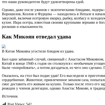
что наши руководители будут удовлетворены едой.
Однако, даже после ужинов с экзотическими блюдами, лидеры 
Ворошилов, Козлов и Фурцева — находились в Непале в начале
закуской, включая осетровую икорку, рыбку, колбасу и холодн
кухне. Икра осетра, известная своими крупными зернами и бог
роскоши и изысканности.
Как Микоян отведал удава
В Китае Микояна угостили блюдом из удава.
Был один забавный случай, связанный с Анастасом Микояном, 
Китай в конце 1940-х годов он столкнулся с необычным угоще
были «попробовать», а потом догадаться, из чего оно сделано.
Оказалось, на стол был подан удав! Его выследили и приготов
сердцебиение. Животное, привлеченное запахом сала, попытало
смог доставить его живым на кухню. Только после этого его з
реакции у членов делегации, однако Анастас Микоян, в традиц
Источник
Post Views:
542