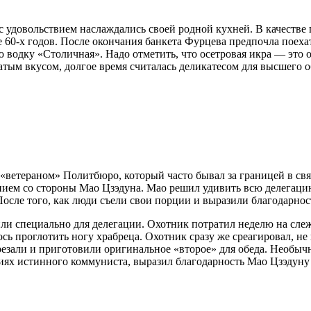
с удовольствием наслаждались своей родной кухней. В качестве
 60-х годов. После окончания банкета Фурцева предпочла поеха
ую водку «Столичная». Надо отметить, что осетровая икра — эт
атым вкусом, долгое время считалась деликатесом для высшего о
«ветераном» Политбюро, который часто бывал за границей в свя
нием со стороны Мао Цзэдуна. Мао решил удивить всю делегацию
 После того, как люди съели свои порции и выразили благодарно
или специально для делегации. Охотник потратил неделю на слеж
сь проглотить ногу храбреца. Охотник сразу же среагировал, не
арезали и приготовили оригинальное «второе» для обеда. Необы
иях истинного коммуниста, выразил благодарность Мао Цзэдуну 