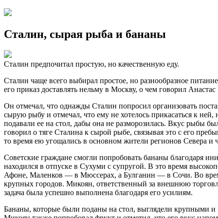
Сталин, сырая рыба и бананы
Сталин предпочитал простую, но качественную еду.
Сталин чаще всего выбирал простое, но разнообразное питани
его приказ доставлять нельму в Москву, о чем говорил Анаста
Он отмечал, что однажды Сталин попросил организовать поста
сырую рыбу и отмечал, что ему не хотелось прикасаться к ней
подавали ее на стол, дабы она не разморозилась. Вкус рыбы бы
говорил о тяге Сталина к сырой рыбе, связывая это с его преб
то время ею угощались в основном жители регионов Севера и
Советские граждане смогли попробовать бананы благодаря ини
находился в отпуске в Сухуми с супругой. В это время высоко
Афоне, Маленков — в Мюссерах, а Булганин — в Сочи. Во врем
крупных городов. Микоян, ответственный за внешнюю торговлю
задача была успешно выполнена благодаря его усилиям.
Бананы, которые были поданы на стол, выглядели крупными и 
Микоян также попробовал фрукт и отметил, что его вкус напом