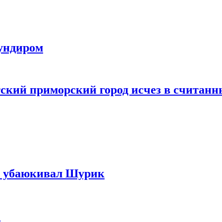
мундиром
етский приморский город исчез в считан
ую убаюкивал Шурик
»