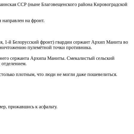
краинская ССР (ныне Благовещенского района Кировоградской
 направлен на фронт.
мия, 1-й Белорусский фронт) гвардии сержант Архип Манита во
 уничтожению пулемётной точки противника.
етнего сержанта Архипа Маниты. Смекалистый сельский
 отделением.
столько плотным, что люди не могли даже пошевелиться.
мер, прижавшись к асфальту.