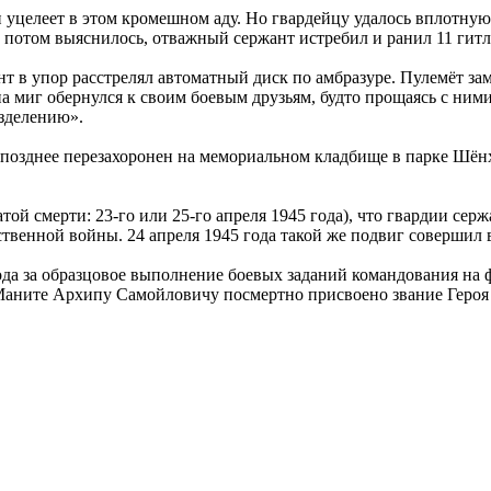
н уцелеет в этом кромешном аду. Но гвардейцу удалось вплотную
ак потом выяснилось, отважный сержант истребил и ранил 11 гит
т в упор расстрелял автоматный диск по амбразуре. Пулемёт зам
на миг обернулся к своим боевым друзьям, будто прощаясь с ними
азделению».
, позднее перезахоронен на мемориальном кладбище в парке Шё
той смерти: 23-го или 25-го апреля 1945 года), что гвардии се
венной войны. 24 апреля 1945 года такой же подвиг совершил в
ода за образцовое выполнение боевых заданий командования на
Маните Архипу Самойловичу посмертно присвоено звание Героя