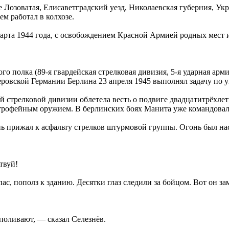
е Лозоватая, Елисаветградский уезд, Николаевская губерния, У
ем работал в колхозе.
рта 1944 года, с освобождением Красной Армией родных мест и
го полка (89-я гвардейская стрелковая дивизия, 5-я ударная ар
леровской Германии Берлина 23 апреля 1945 выполнял задачу по
ой стрелковой дивизии облетела весть о подвиге двадцатитрёхл
 трофейным оружием. В берлинских боях Манита уже командовал
нь прижал к асфальту стрелков штурмовой группы. Огонь был на
твуй!
ас, пополз к зданию. Десятки глаз следили за бойцом. Вот он за
поливают, — сказал Селезнёв.