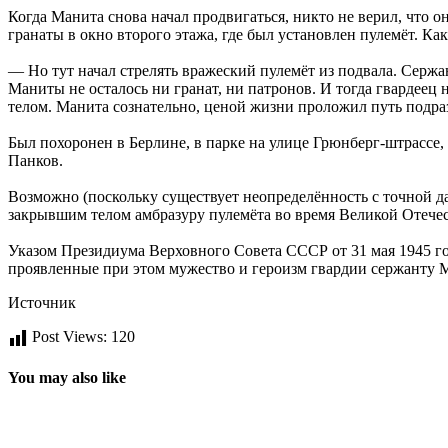
Когда Манита снова начал продвигаться, никто не верил, что о
гранаты в окно второго этажа, где был установлен пулемёт. К
— Но тут начал стрелять вражеский пулемёт из подвала. Сержан
Маниты не осталось ни гранат, ни патронов. И тогда гвардеец 
телом. Манита сознательно, ценой жизни проложил путь подр
Был похоронен в Берлине, в парке на улице Грюнберг-штрассе
Панков.
Возможно (поскольку существует неопределённость с точной да
закрывшим телом амбразуру пулемёта во время Великой Отечест
Указом Президиума Верховного Совета СССР от 31 мая 1945 г
проявленные при этом мужество и героизм гвардии сержанту 
Источник
Post Views:
120
You may also like