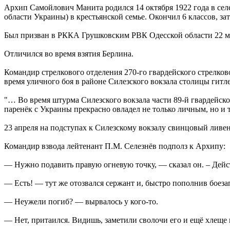
Архип Самойлович Манита родился 14 октября 1922 года в сел
области Украины) в крестьянской семье. Окончил 6 классов, зат
Был призван в РККА Грушковским РВК Одесской области 22 ма
Отличился во время взятия Берлина.
Командир стрелкового отделения 270-го гвардейского стрелково
время уличного боя в районе Силезского вокзала столицы гит
"… Во время штурма Силезского вокзала части 89-й гвардейск
паренёк с Украины прекрасно овладел не только личным, но и
23 апреля на подступах к Силезскому вокзалу свинцовый ливе
Командир взвода лейтенант П.M. Селезнёв подполз к Архипу:
— Нужно подавить правую огневую точку, — сказал он. – Дейс
— Есть! — тут же отозвался сержант и, быстро пополнив боезап
— Неужели погиб? — вырвалось у кого-то.
— Нет, притаился. Видишь, заметили сволочи его и ещё хлеще 