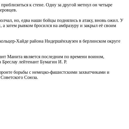
 приблизиться к стене. Одну за другой метнул он четыре
леровцев.
олчал, но, едва наши бойцы поднялись в атаку, вновь ожил. У
, а затем рывком бросился на амбразуру и закрыл её своим
нхольцер-Хайде района Нидершёнхаузен в берлинском округе
ржант Манита является последним по времени воином,
 Бреслау лейтенант Бумагин И. Р.
 фронте борьбы с немецко-фашистскими захватчиками и
 Советского Союза.