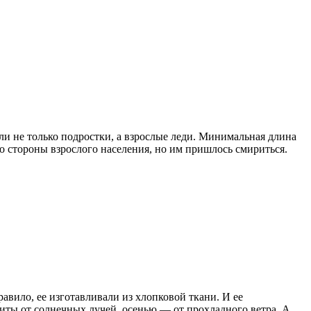
ли не только подростки, а взрослые леди. Минимальная длина
со стороны взрослого населения, но им пришлось смириться.
авило, ее изготавливали из хлопковой ткани. И ее
щиты от солнечных лучей, осенью — от прохладного ветра. А