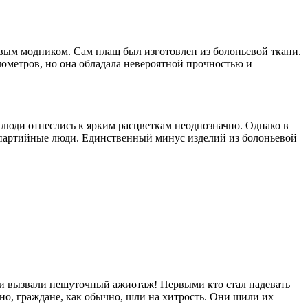
вым модником. Сам плащ был изготовлен из болоньевой ткани.
лометров, но она обладала невероятной прочностью и
 люди отнеслись к ярким расцветкам неоднозначно. Однако в
и партийные люди. Единственный минус изделий из болоньевой
ки вызвали нешуточный ажиотаж! Первыми кто стал надевать
но, граждане, как обычно, шли на хитрость. Они шили их