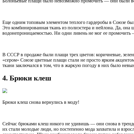
Болоньевые плащи было невозможно промочить — они были 
Еще одним топовым элементом теплого гардеробы в Союзе был
Это комбинированная ткань из полиэстера и нейлона. Да, она 
водонепроницаемостью. Ни одни ливень не мог ее промочить —
В СССР в продаже были плащи трех цветов: коричневые, зелены
«сером» Союзе цветные плащи стали не просто ярким акцентом
ткани заключался в том, что в жаркую погоду в них было невы
4. Брюки клеш
Брюки клеш снова вернулись в моду!
Сейчас брюками клеш никого не удивишь — они снова в тренд
их стали молодые люди, но постепенно мода захватила и взрос