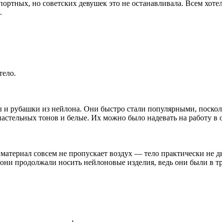
ртных, но советских девушек это не останавливала. Всем хотел
.
тело.
 и рубашки из нейлона. Они быстро стали популярными, поскольк
тельных тонов и белые. Их можно было надевать на работу в оф
материал совсем не пропускает воздух — тело практически не ды
 они продолжали носить нейлоновые изделия, ведь они были в т