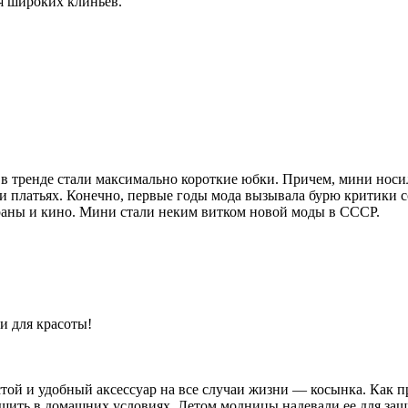
я широких клиньев.
 в тренде стали максимально короткие юбки. Причем, мини носи
х и платьях. Конечно, первые годы мода вызывала бурю критики 
раны и кино. Мини стали неким витком новой моды в СССР.
и для красоты!
той и удобный аксессуар на все случаи жизни — косынка. Как пр
 сшить в домашних условиях. Летом модницы надевали ее для за