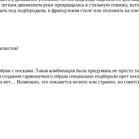
а легким движением руки превращалась в стильную повязку, кот
ать под подбородком, в французском стиле или положить на пле
тилистов!
буви с носками. Такая комбинация была придумана не просто так
создания гармоничного образа специально подбирали цвет носк
ли нет… Возможно, это покажется нелепо или странно, но сове