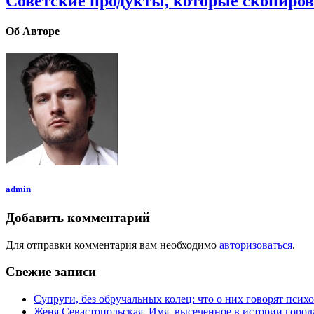
Советские продукты, которые скопиров
Об Авторе
admin
Добавить комментарий
Для отправки комментария вам необходимо
авторизоваться
.
Свежие записи
Супруги, без обручальных колец: что о них говорят псих
Женя Севастопольская. Имя, высеченное в истории город