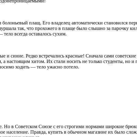
водонепроницаемыми!
 болоньевый плащ. Его владелец автоматически становился пер
шуршала так, что прохожего в плаще было слышно за парочку ки
 тело всегда оставалось сухим.
е и синие. Редко встречались красные! Сначала сами советские
, а настоящим хитом. Их стали носить не только студенты, но 
носимо ходить — тело ужасно потело.
е. Но в Советском Союзе с его строгими нормами широкие брю
лое население. Правда, купить в обычном магазине их было слож