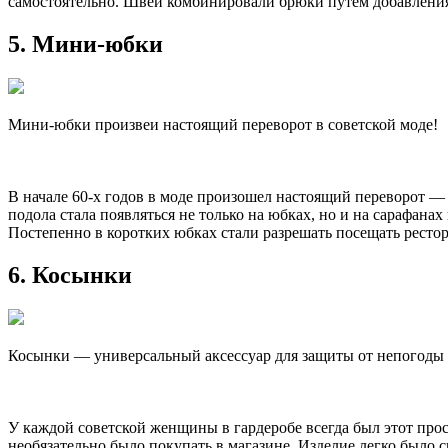
самостоятельно. Швеи комбинировали брюки путем добавлени
5. Мини-юбки
Мини-юбки произвеи настоящий переворот в советской моде!
В начале 60-х годов в моде произошел настоящий переворот —
подола стала появляться не только на юбках, но и на сарафана
Постепенно в коротких юбках стали разрешать посещать ресто
6. Косынки
Косынки — универсальный аксессуар для защиты от непогоды 
У каждой советской женщины в гардеробе всегда был этот прос
необязательно было покупать в магазине. Изделие легко было