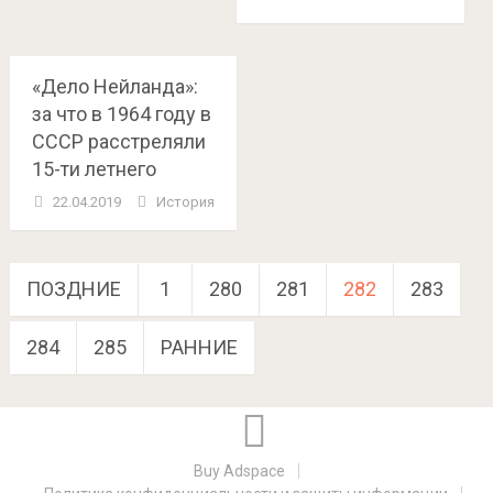
«Дело Нейланда»:
за что в 1964 году в
СССР расстреляли
15-ти летнего
22.04.2019
История
Навигация
ПОЗДНИЕ
1
280
281
282
283
по
284
285
РАННИЕ
записям
Buy Adspace