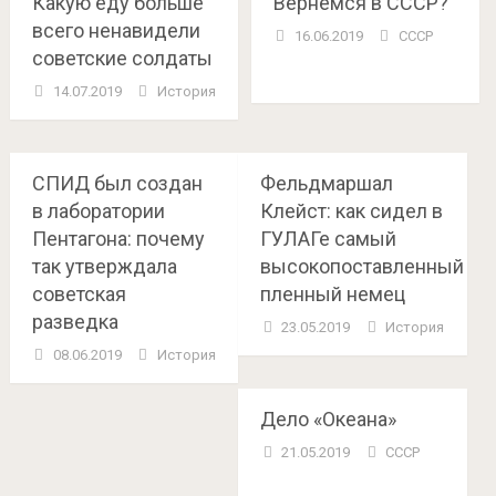
Какую еду больше
Вернёмся в СССР?
всего ненавидели
16.06.2019
СССР
советские солдаты
14.07.2019
История
СПИД был создан
Фельдмаршал
в лаборатории
Клейст: как сидел в
Пентагона: почему
ГУЛАГе самый
так утверждала
высокопоставленный
советская
пленный немец
разведка
23.05.2019
История
08.06.2019
История
Дело «Океана»
21.05.2019
СССР