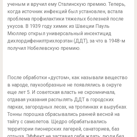
ученым и вручил ему Сталинскую премию. Теперь,
когда источник инфекций был установлен, встала
проблема профилактики тяжелых болезней после
укусов. В 1939 году химик из Швеции Пауль
Мюллер открыл универсальный инсектицид
дихлордифенилтрихлорэтан (ДДТ), за что в 1948-м
получил Нобелевскую премию.
После обработки «дустом», как называли вещество
в народе, паукообразные не появлялись в округе
еще лет 5. И советская власть не скромничала,
отдавая указания распылять ДДТ в городских
парках, загородных лесах, на тропинках и вырубках.
Тонны порошка сбрасывались ранней весной на
тайгу с самолетов. Щедро обрабатывались
территории пионерских лагерей, санаториев, баз
отдыха. Эффект не заставил себя ждать: люди без